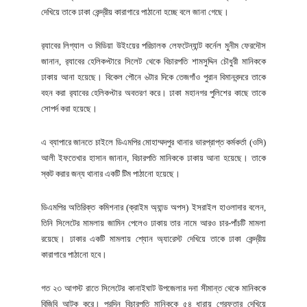
দেখিয়ে তাকে ঢাকা কেন্দ্রীয় কারাগারে পাঠানো হচ্ছে বলে জানা গেছে।
র‌্যাবের লিগ্যাল ও মিডিয়া উইংয়ের পরিচালক লেফটেন্যান্ট কর্নেল মুনীম ফেরদৌস
জানান, র‌্যাবের হেলিকপ্টারে সিলেট থেকে বিচারপতি শামসুদ্দিন চৌধুরী মানিককে
ঢাকায় আনা হয়েছে। বিকেল পৌনে ৬টার দিকে তেজগাঁও পুরান বিমানবন্দরে তাকে
বহন করা র‌্যাবের হেলিকপ্টার অবতরণ করে। ঢাকা মহানগর পুলিশের কাছে তাকে
সোপর্দ করা হয়েছে।
এ ব্যাপারে জানতে চাইলে ডিএমপির মোহাম্মদপুর থানার ভারপ্রাপ্ত কর্মকর্তা (ওসি)
আলী ইফতেখার হাসান জানান, বিচারপতি মানিককে ঢাকায় আনা হয়েছে। তাকে
স্কট করার জন্য থানার একটি টিম পাঠানো হয়েছে।
ডিএমপির অতিরিক্ত কমিশনার (ক্রাইম অ্যান্ড অপস) ইসরাইল হাওলাদার বলেন,
তিনি সিলেটের মামলায় জামিন পেলেও ঢাকায় তার নামে আরও চার-পাঁচটি মামলা
রয়েছে। ঢাকার একটি মামলায় শ্যোন অ্যারেস্ট দেখিয়ে তাকে ঢাকা কেন্দ্রীয়
কারাগারে পাঠানো হবে।
গত ২৩ আগস্ট রাতে সিলেটের কানাইঘাট উপজেলার দনা সীমান্ত থেকে মানিককে
বিজিবি আটক করে। পরদিন বিচারপতি মানিককে ৫৪ ধারায় গ্রেফতার দেখিয়ে