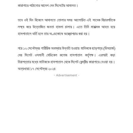
কারাগারে পাঠানোর আদেশ দেন সিলেটের আদালত।
তবে ওই দিন বিকেলে আদালতে তোলার সময় আলোচিত এই সাবেক বিচারপতিকে
লক্ষ্য করে উত্তেজিত জনতা হামলা চালায়। এতে তিনি মারাত্মক আহত হয়ে
হাসপাতালে ভর্তি হলে তার অণ্ডকোষে অস্ত্রোপচার করা হয়।
পরে ১২ সেপ্টেম্বর শারীরিক অবস্থার উন্নতি হওয়ায় মানিককে ছাড়পত্র (ডিসচার্জ)
দেয় সিলেট ওসমানী মেডিকেল কলেজ হাসপাতাল কর্তৃপক্ষ। এরপরই কড়া
নিরাপত্তার মধ্যে মানিককে হাসপাতাল থেকে সিলেট কেন্দ্রীয় কারাগারে নেওয়া হয়।
অন্যধারা/১৭ সেপ্টেম্বর ২০২৪
- Advertisement -