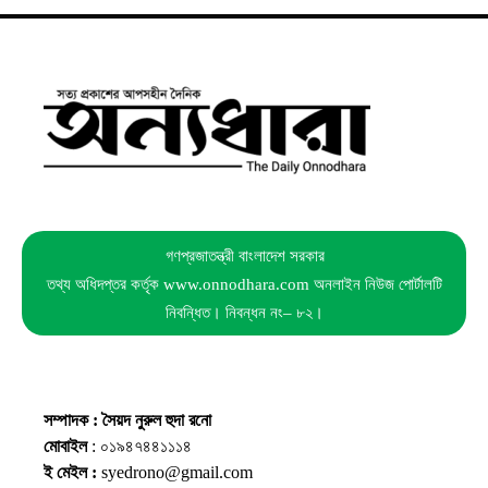
গণপ্রজাতন্ত্রী বাংলাদেশ সরকার
তথ্য অধিদপ্তর কর্তৃক www.onnodhara.com অনলাইন নিউজ পোর্টালটি
নিবন্ধিত। নিবন্ধন নং– ৮২।
সম্পাদক : সৈয়দ নুরুল হুদা রনো
মোবাইল
: ০১৯৪৭৪৪১১১৪
ই মেইল :
syedrono@gmail.com