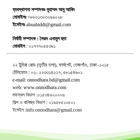
ব্যবস্থাপনা সম্পাদকঃ মুহাম্মদ আবু আবিদ
মোবাইলঃ
+৮৮০১৩০৩২৯৬০২৮
ইমেইলঃ
abuabiddt@gmail.com
নির্বাহী সম্পাদক : সৈয়দ এনামুল হুদা
মোবাইল
: ০১৭৭৭০৫৫৩৯১
২২ ইন্দিরা রোড (তৃতীয় তলা), ফার্মগেট, তেজগাঁও, ঢাকা -১২১৫
টেলিফোন : ০২- ২২৩৩১৪২১৭, ৫৮১৫৪৬০১
e-mail: onnodhara.bd@gmail.com
web: www.onnodhara.com
মফস্বল বিভাগ :০১৫৩৪৬২০০০৬
শিল্প ও বানিজ্য বিভাগ : ০১৯৫৮৫১০৫০১
ইমেইল :info.onnodhara@gmail.com