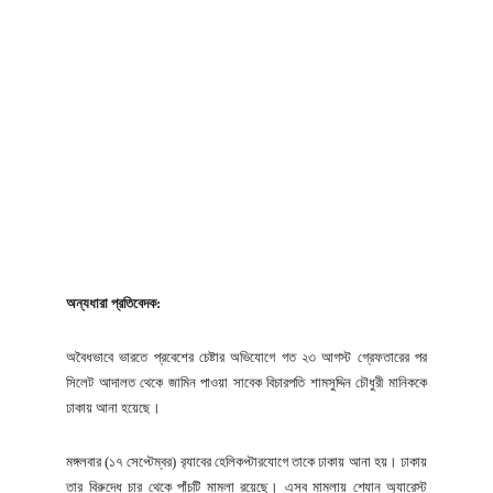
অন্যধারা প্রতিবেদক:
অবৈধভাবে ভারতে প্রবেশের চেষ্টার অভিযোগে গত ২৩ আগস্ট গ্রেফতারের পর
সিলেট আদালত থেকে জামিন পাওয়া সাবেক বিচারপতি শামসুদ্দিন চৌধুরী মানিককে
ঢাকায় আনা হয়েছে।
মঙ্গলবার (১৭ সেপ্টেম্বর) র‌্যাবের হেলিকপ্টারযোগে তাকে ঢাকায় আনা হয়। ঢাকায়
তার বিরুদ্ধে চার থেকে পাঁচটি মামলা রয়েছে। এসব মামলায় শ্যোন অ্যারেস্ট