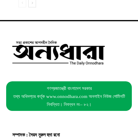
গণপ্রজাতন্ত্রী বাংলাদেশ সরকার
তথ্য অধিদপ্তর কর্তৃক www.onnodhara.com অনলাইন নিউজ পোর্টালটি
নিবন্ধিত। নিবন্ধন নং– ৮২।
সম্পাদক : সৈয়দ নুরুল হুদা রনো