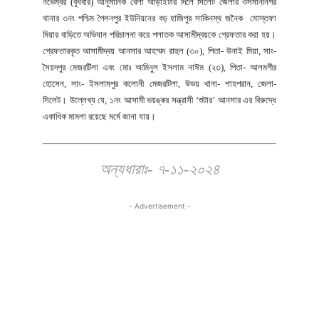
নভেম্বর (বুধবার) আনুমানিক বেলা আড়াইটার দিলে সিলেট জেলার ওসমানীনগর
থানার ৩নং পশ্চিম পৈলনপুর ইউনিয়নের বড় হাজিপুর সাকিনস্থ জনৈক মোস্তফা
মিয়ার বাড়িতে অভিযান পরিচালনা করে পলাতক আসামীদ্বয়কে গ্রেফতার করা হয়।
গ্রেফতারকৃত আসামীদ্বয় আনসার আহম্মদ রাহুল (৩০), পিতা- উনাই মিয়া, সাং-
সৈয়দপুর মেজরটিলা এবং মোঃ আমিনুল ইসলাম নাঈম (২৩), পিতা- আলমগীর
হোসেন, সাং- ইসলামপুর কলোনী মেজরটিলা, উভয় থানা- শাহপরান, জেলা-
সিলেট। উল্লেখ্য যে, ১নং আসামী ভয়ঙ্কর সন্ত্রাসী ‘শুটার’ আনসার এর বিরুদ্ধে
একাধিক মামলা রয়েছে মর্মে জানা যায়।
অন্যধারাঃ- ৭-১১-২০২৪
- Advertisement -