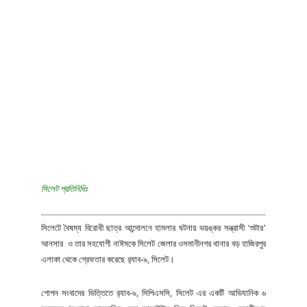
সিলেট প্রতিনিধিঃ
সিলেটে বৈষম্য বিরোধী ছাত্র আন্দোলনে হামলার ঘটনায় ভয়ঙ্কর সন্ত্রাসী ‘শুটার’
আনসার ও তার সহযোগী নাঈমকে সিলেট জেলার ওসমানীনগর থানার বড় হাজিরপুর
এলাকা থেকে গ্রেফতার করেছে র‌্যাব-৯, সিলেট।
গোপন সংবাদের ভিত্তিতে র‌্যাব-৯, সিপিএসসি, সিলেট এর একটি আভিযানিক ৬