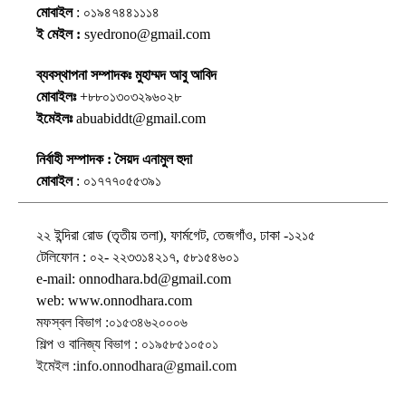
মোবাইল
: ০১৯৪৭৪৪১১১৪
ই মেইল :
syedrono@gmail.com
ব্যবস্থাপনা সম্পাদকঃ মুহাম্মদ আবু আবিদ
মোবাইলঃ
+৮৮০১৩০৩২৯৬০২৮
ইমেইলঃ
abuabiddt@gmail.com
নির্বাহী সম্পাদক : সৈয়দ এনামুল হুদা
মোবাইল
: ০১৭৭৭০৫৫৩৯১
২২ ইন্দিরা রোড (তৃতীয় তলা), ফার্মগেট, তেজগাঁও, ঢাকা -১২১৫
টেলিফোন : ০২- ২২৩৩১৪২১৭, ৫৮১৫৪৬০১
e-mail: onnodhara.bd@gmail.com
web: www.onnodhara.com
মফস্বল বিভাগ :০১৫৩৪৬২০০০৬
শিল্প ও বানিজ্য বিভাগ : ০১৯৫৮৫১০৫০১
ইমেইল :info.onnodhara@gmail.com