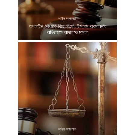
আইন আদালত
অনলাইন লেখাকে ঘিরে বিতর্ক: ইসলাম অবমাননার
অভিযোগে আদালতে মামলা
আইন আদালত