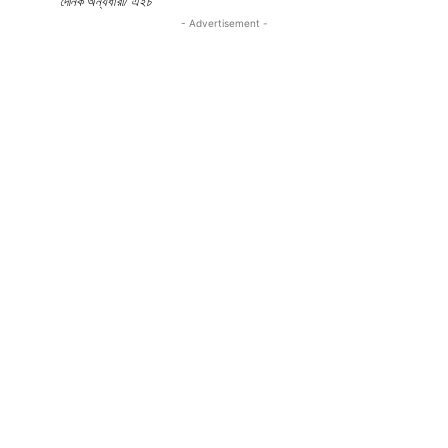
দৈনিক অন্যধারা/ এইচ
- Advertisement -