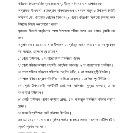
পরিকল্পনা বিভাগের নিজস্ব ভবনের জন্য উদ্যোগ নিবেন বলে আশ্বাস দেন।
অন্যদিকে, উপজেলা চেয়ারম্যান আলহাজ্ব এস এম আল মামুন ও উপজেলা নির্বাহী
অফিসার মো: শাহাদাত হোসেন (ইউএনও), পরিবার পরিকল্পনা বিভাগের নিজস্ব ভবন
নির্মাণের বিষয়ে গুরুত্বারোপ করেন।
পুরস্কার বিতরণী অনুষ্ঠানের শেষে উপজেলা পরিষদ থেকে এক বর্ণাঢ্য র‍্যালী বের
করে।
অনুষ্ঠান শেষে ২০২২ এ যারা উপজেলায় শ্রেষ্ঠত্ব অর্জন করেছেন তাদের পুরষ্কৃত
করা হয়েছে, এদের মধ্যে রয়েছেন,
১/ শ্রেষ্ঠ ইউনিয়ন: ২ নং বারৈয়াঢালা ইউনিয়ন পরিষদ।
২/ শ্রেষ্ঠ পরিবার কল্যাণ সহকারী: ফাহমিনা আক্তার, ২ নং বারৈয়াঢালা ইউনিয়ন।
৩/ শ্রেষ্ঠ পরিবার পরিকল্পনা পরিদর্শক: তছলিম উদ্দিন, ৮ নং সোনাইছড়ি ইউনিয়।
৪/ শ্রেষ্ঠ পরিবার কল্যাণ পরিদর্শিকা: রোজিনা আক্তার, ১ নং সৈয়দপুর ইউনিয়ন।
৫/ শ্রেষ্ঠ উপসহকারী কমিউনিটি মেডিকেল অফিসার: সুব্রত গুলজার, ৬ নং
বাশবাড়িয়া ইউনিয়ন।
৬/ শ্রেষ্ঠ ইউনিয়ন পরিবার কল্যাণ কেন্দ্র: ৫নং বাড়বকুন্ড ইউনিয়ন পরিবার কল্যাণ
কেন্দ্র।
৭/ সরকারি প্রতিষ্ঠান: মেরী স্টোপস ক্লিনিক।
তাছাড়া ২০২১ সালে যারা শ্রেষ্ঠত্ব অর্জন করেছেন তাদের সকলকে সার্টিফিকেট ও
ক্রেস্ট প্রদান করা হয়।