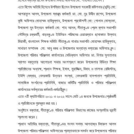
হিসেবে বক্তব্য রাখেন উপজেলা নির্বাহী অফিসার মো: শাহাদাত হোসেন।
এতে বিশেষ অতিথি হিসেবে উপস্থিত ছিলেন উপজেলা সহকারী কমিশনার (ভূমি) মো:
আশরাফুল আলম, উপজেলা স্বাস্থ্য কর্মকর্তা ডা. মো. নুর উদ্দীন রাশেদ, উপজেলা
কৃষি অফিসার মোহাম্মদ হাবিবুল্লাহ, উপজেলা প্রকৌশলী মো: গোলাম মোস্তফা,
উপজেলা যুব উন্নয়ন কর্মকর্তা মো: শাহ আলম, সীতাকুণ্ড প্রেস ক্লাব সভাপতি
সৌমিত্র চক্রবর্তী, বাড়বকুণ্ড ইউনিয়ন পরিষদের চেয়ারম্যান ছাদাকাত উল্লাহ
মিয়াজী, বাংলাদেশ শিক্ষক সমিতি সীতাকুণ্ড শাখার সভাপতি মোহাম্মদ হাবিবুল্লাহ,
সাধারণ সম্পাদক মো: আবু বকর ও উপজেলার অন্যান্য দপ্তরের অফিসার বৃন্দ।
উপজেলা পরিবার পরিকল্পনা কার্যালয়ের মেডিক্যাল অফিসার ডা. নিগার সুলতানার
স্বাগত বক্তৃতায় আলোচনা সভায় অংশগ্রহণ করেন উপজেলার বিভিন্ন শিক্ষা
প্রতিষ্ঠানের অধ্যক্ষ, প্রধান শিক্ষক, ইমাম, মুয়াজ্জিন, বিবাহ ও তালাক রেজিস্টার,
ইউপি মেম্বার, বেসরকারি উন্নয়ন সংস্থা, বেসরকারি হাসপাতাল প্রতিনিধি,
সামাজিক সংগঠনের প্রতিনিধি, বাজার কমিটির প্রতিনিধি ও পরিবার পরিকল্পনা
কার্যালয়ের সর্বস্তরের কর্মকর্তা-কর্মচারীবৃন্দ।
এতে ৭টি ক্যাটাগরিতে ২০২১ ও ২০২২ সালে মোট ১৪ জনকে উপজেলার শ্রেষ্ঠকর্মী
ও প্রতিষ্ঠানকে পুরস্কৃত করা হয়।
অনুষ্টানে বক্তারা, সীতাকুণ্ডে পরিবার পরিকল্পনা বিভাগের কাজের অগ্রগতির ভূয়সী
প্রশংসা করেন।
প্রধান অতিথির বক্তব্যে, সীতাকুণ্ডের সংসদ সদস্য আলহাজ্ব দিদারুল আলম
উপজেলা পরিবার পরিকল্পনা অফিসারের প্রস্তাবনাকে সমর্থন করে উপজেলায় পরিবার