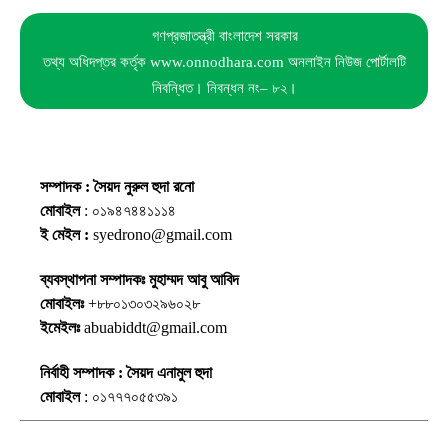
গণপ্রজাতন্ত্রী বাংলাদেশ সরকার
তথ্য অধিদপ্তর কর্তৃক www.onnodhara.com অনলাইন নিউজ পোর্টালটি
নিবন্ধিত। নিবন্ধন নং– ৮২।
সম্পাদক : সৈয়দ নুরুল হুদা রনো
মোবাইল
: ০১৯৪৭৪৪১১১৪
ই মেইল :
syedrono@gmail.com
ব্যবস্থাপনা সম্পাদকঃ মুহাম্মদ আবু আবিদ
মোবাইলঃ
+৮৮০১৩০৩২৯৬০২৮
ইমেইলঃ
abuabiddt@gmail.com
নির্বাহী সম্পাদক : সৈয়দ এনামুল হুদা
মোবাইল
: ০১৭৭৭০৫৫৩৯১