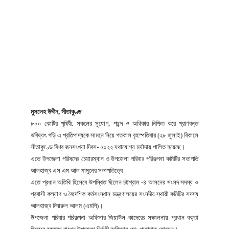
মুসলেহ উদ্দীন, সীতাকুণ্ড
৮০০ কোটির পৃথিবী: সকলের সুযোগ, পছন্দ ও অধিকার নিশ্চিত করে প্রাণবন্ত
ভবিষ্যৎ গড়ি এ প্রতিপাদ্যকে সামনে নিয়ে গতকাল বৃহস্পতিবার (২৮ জুলাই) বিকালে
সীতাকুণ্ডে বিশ্ব জনসংখ্যা দিবস- ২০২২ যথাযোগ্য মর্যাদায় পালিত হয়েছে।
এতে উপজেলা পরিষদের চেয়ারম্যান ও উপজেলা পরিবার পরিকল্পনা কমিটির সভাপতি
আলহাজ্ব এস এম আল মামুনের সভাপতিত্বে
এতে প্রধান অতিথি হিসেবে উপস্থিত ছিলেন চট্টগ্রাম -৪ আসনের সংসদ সদস্য ও
প্রবাসী কল্যাণ ও বৈদেশিক কর্মসংস্থান মন্ত্রণালয়ের সংসদীয় স্থায়ী কমিটির সদস্য
আলহাজ্ব দিদারুল আলম (এমপি)।
উপজেলা পরিবার পরিকল্পনা অফিসার জিয়াউল কাদেরের সঞ্চালনায় প্রধান বক্তা