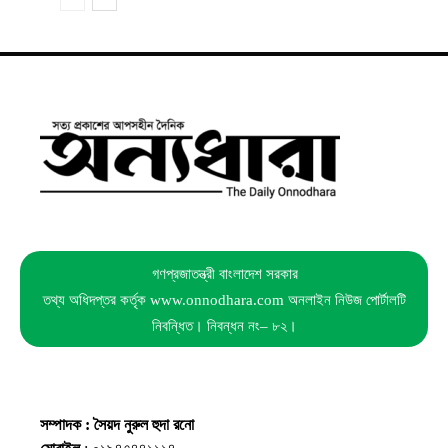
গণপ্রজাতন্ত্রী বাংলাদেশ সরকার
তথ্য অধিদপ্তর কর্তৃক www.onnodhara.com অনলাইন নিউজ পোর্টালটি
নিবন্ধিত। নিবন্ধন নং– ৮২।
সম্পাদক : সৈয়দ নুরুল হুদা রনো