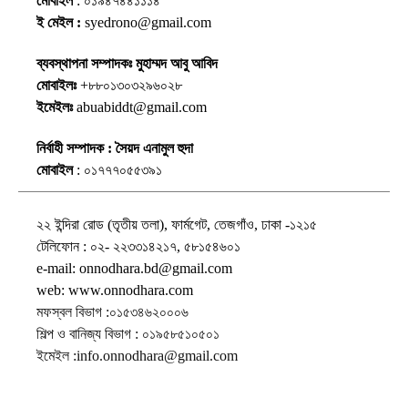
মোবাইল
: ০১৯৪৭৪৪১১১৪
ই মেইল :
syedrono@gmail.com
ব্যবস্থাপনা সম্পাদকঃ মুহাম্মদ আবু আবিদ
মোবাইলঃ
+৮৮০১৩০৩২৯৬০২৮
ইমেইলঃ
abuabiddt@gmail.com
নির্বাহী সম্পাদক : সৈয়দ এনামুল হুদা
মোবাইল
: ০১৭৭৭০৫৫৩৯১
২২ ইন্দিরা রোড (তৃতীয় তলা), ফার্মগেট, তেজগাঁও, ঢাকা -১২১৫
টেলিফোন : ০২- ২২৩৩১৪২১৭, ৫৮১৫৪৬০১
e-mail: onnodhara.bd@gmail.com
web: www.onnodhara.com
মফস্বল বিভাগ :০১৫৩৪৬২০০০৬
শিল্প ও বানিজ্য বিভাগ : ০১৯৫৮৫১০৫০১
ইমেইল :info.onnodhara@gmail.com