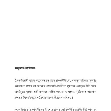
অন্যধার প্রতিবেদক:
বৈষম্যবিরোধী ছাত্র আন্দোলন চলাকালে চাকরিজীবী মো. ফজলুল করিমকে হত্যার
অভিযোগে দায়ের করা মামলায় বেসরকারি টেলিভিশন চ্যানেল একাত্তর টিভি থেকে
চাকরিচ্যুত প্রধান বার্তা সম্পাদক শাকিল আহমেদ ও প্রধান প্রতিবেদক ফারজানা
রুপার ৪ দিনের রিমান্ডে পাঠানোর আদেশ দিয়েছেন আদালত।
বৃহস্পতিবার (২২ আগস্ট) শুনানি শেষে ঢাকার মেট্রোপলিটন ম্যাজিস্ট্রেট আহমেদ