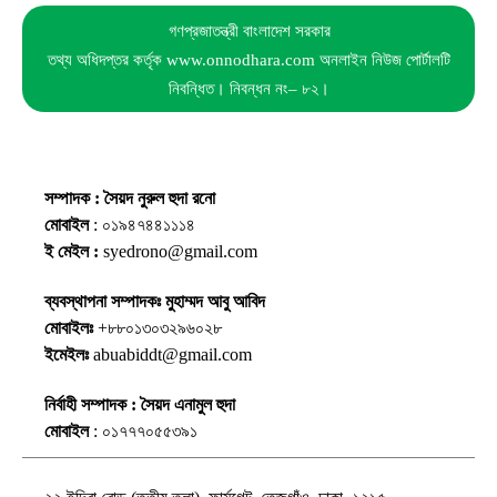
গণপ্রজাতন্ত্রী বাংলাদেশ সরকার
তথ্য অধিদপ্তর কর্তৃক www.onnodhara.com অনলাইন নিউজ পোর্টালটি
নিবন্ধিত। নিবন্ধন নং– ৮২।
সম্পাদক : সৈয়দ নুরুল হুদা রনো
মোবাইল
: ০১৯৪৭৪৪১১১৪
ই মেইল :
syedrono@gmail.com
ব্যবস্থাপনা সম্পাদকঃ মুহাম্মদ আবু আবিদ
মোবাইলঃ
+৮৮০১৩০৩২৯৬০২৮
ইমেইলঃ
abuabiddt@gmail.com
নির্বাহী সম্পাদক : সৈয়দ এনামুল হুদা
মোবাইল
: ০১৭৭৭০৫৫৩৯১