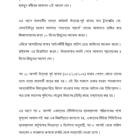
হুমায়ুন কবীরের আদালত এই আদেশ দেন।
এর আগে মামলাটির তদন্ত কর্মকর্তা উত্তরা-পূর্ব থানার সাব ইন্সপেক্টর মো.
মোহাইমিনুর রহমান মামলার ‘তদন্তের স্বার্থে’ তাদের আদালতে হাজির করে
জিজ্ঞাসাবাদের জন্য ১০ দিনের রিমান্ডের আবেদন করেন।
এদিকে আসামিদের পক্ষের আইনজীবী রিমান্ড বাতিল চেয়ে জামিনের আবেদন করেন।
রাষ্ট্রপক্ষ এর বিরোধিতা করেন। উভয়পক্ষের শুনানি শেষে আদালত প্রত্যেকের ৪
দিনের রিমান্ডের আদেশ দেন।
গত ২১ আগস্ট উত্তরা পূর্ব থানায় (৩০২/১১৪/১০৯) ধারায় পেনাল কোডে তাদের
নামে হত্যা মামলাটি দায়ের করা হয়। ওই দিন সকালে ঢাকার হযরত শাহজালাল
আন্তর্জাতিক বিমানবন্দর দিয়ে বিদেশ যাওয়ার সময় তাদের আটকে দেয় ইমিগ্রেশন।
পরে ঢাকা মহানগর পুলিশের গোয়েন্দা বিভাগের (ডিবি) কাছে হস্তান্তর করা হয়।
এর আগে গত ৮ আগস্ট একাত্তর টেলিভিশনের ব্যবস্থাপনা পরিচালকের পক্ষে
মুস্তফা আজাদ সই করা এক বিজ্ঞপ্তিতে জানানো হয়, একাত্তর মিডিয়া লিমিটেডের
ব্যবস্থাপনা কর্তৃপক্ষের সিদ্ধান্ত ও নির্দেশনা অনুযায়ী, গত ৮ আগস্ট থেকে শাকিল
আহমেদ ও ফারজানা রুপাকে চাকরি থেকে অব্যাহতি দেওয়া হলো।