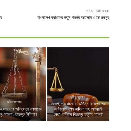
NEXT ARTICLE
ার
বাংলাদেশ ব্যাংকের নতুন গভর্নর আহসান এইচ মনসুর
আইন আদালত
আইন আদালত
নির্দেশ, প্ররোচনা ও অভিন্ন অভিপ্রায়ের
অবমাননার অভিযোগে ব্লগারের
অভিযোগে শেখ হাসিনা সহ আওয়ামী
দ্ধে মামলা, তদন্তে পিবিআই
নেতা-কর্মীদের বিরূদ্ধে হত্যার মামলা