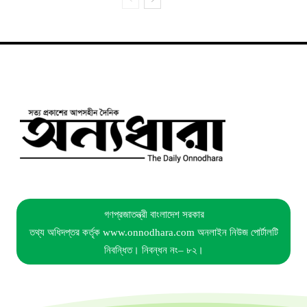
গণপ্রজাতন্ত্রী বাংলাদেশ সরকার
তথ্য অধিদপ্তর কর্তৃক www.onnodhara.com অনলাইন নিউজ পোর্টালটি
নিবন্ধিত। নিবন্ধন নং– ৮২।