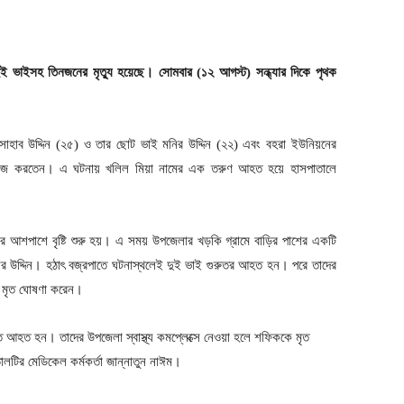
ুই ভাইসহ তিনজনের মৃত্যু হয়েছে। সোমবার (১২ আগস্ট) সন্ধ্যার দিকে পৃথক
 সাহাব উদ্দিন (২৫) ও তার ছোট ভাই মনির উদ্দিন (২২) এবং বহরা ইউনিয়নের
িকাজ করতেন। এ ঘটনায় খলিল মিয়া নামের এক তরুণ আহত হয়ে হাসপাতালে
র আশপাশে বৃষ্টি শুরু হয়। এ সময় উপজেলার খড়কি গ্রামে বাড়ির পাশের একটি
র উদ্দিন। হঠাৎ বজ্রপাতে ঘটনাস্থলেই দুই ভাই গুরুতর আহত হন। পরে তাদের
সক মৃত ঘোষণা করেন।
 আহত হন। তাদের উপজেলা স্বাস্থ্য কমপ্লেক্সে নেওয়া হলে শফিককে মৃত
লটির মেডিকেল কর্মকর্তা জান্নাতুন নাঈম।