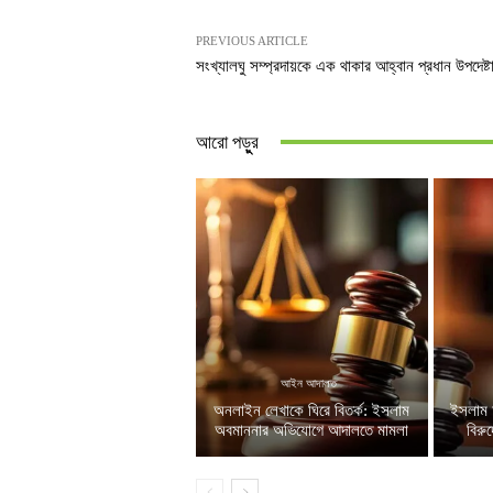
PREVIOUS ARTICLE
সংখ্যালঘু সম্প্রদায়কে এক থাকার আহ্বান প্রধান উপদেষ্ট
আরো পড়ুুর
আইন আদালত
অনলাইন লেখাকে ঘিরে বিতর্ক: ইসলাম
ইসলাম 
অবমাননার অভিযোগে আদালতে মামলা
বিরু