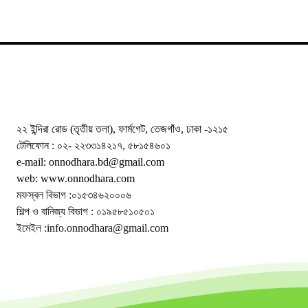
২২ ইন্দিরা রোড (তৃতীয় তলা), ফার্মগেট, তেজগাঁও, ঢাকা -১২১৫
টেলিফোন : ০২- ২২৩৩১৪২১৭, ৫৮১৫৪৬০১
e-mail: onnodhara.bd@gmail.com
web: www.onnodhara.com
মফস্বল বিভাগ :০১৫৩৪৬২০০০৬
শিল্প ও বানিজ্য বিভাগ : ০১৯৫৮৫১০৫০১
ইমেইল :info.onnodhara@gmail.com