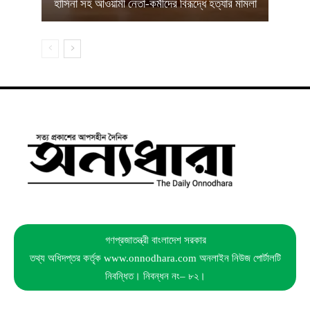
হাসিনা সহ আওয়ামী নেতা-কর্মীদের বিরূদ্ধে হত্যার মামলা
গণপ্রজাতন্ত্রী বাংলাদেশ সরকার
তথ্য অধিদপ্তর কর্তৃক www.onnodhara.com অনলাইন নিউজ পোর্টালটি
নিবন্ধিত। নিবন্ধন নং– ৮২।