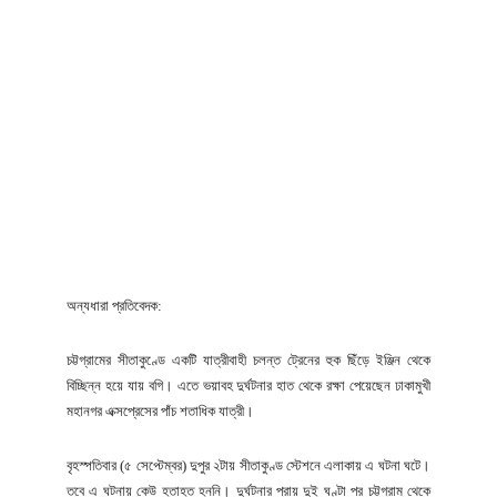
অন্যধারা প্রতিবেদক:
চট্টগ্রামের সীতাকুণ্ডে একটি যাত্রীবাহী চলন্ত ট্রেনের হুক ছিঁড়ে ইঞ্জিন থেকে
বিচ্ছিন্ন হয়ে যায় বগি। এতে ভয়াবহ দুর্ঘটনার হাত থেকে রক্ষা পেয়েছেন ঢাকামুখী
মহানগর এক্সপ্রেসের পাঁচ শতাধিক যাত্রী।
বৃহস্পতিবার (৫ সেপ্টেম্বর) দুপুর ২টায় সীতাকুণ্ড স্টেশনে এলাকায় এ ঘটনা ঘটে।
তবে এ ঘটনায় কেউ হতাহত হননি। দুর্ঘটনার প্রায় দুই ঘণ্টা পর চট্টগ্রাম থেকে