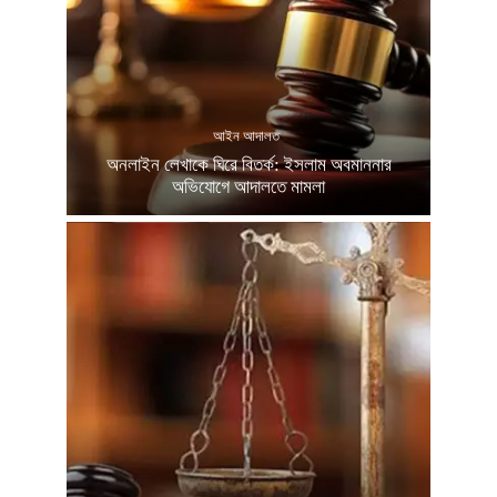
আইন আদালত
অনলাইন লেখাকে ঘিরে বিতর্ক: ইসলাম অবমাননার
অভিযোগে আদালতে মামলা