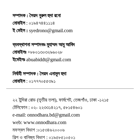
সম্পাদক : সৈয়দ নুরুল হুদা রনো
মোবাইল
: ০১৯৪৭৪৪১১১৪
ই মেইল :
syedrono@gmail.com
ব্যবস্থাপনা সম্পাদকঃ মুহাম্মদ আবু আবিদ
মোবাইলঃ
+৮৮০১৩০৩২৯৬০২৮
ইমেইলঃ
abuabiddt@gmail.com
নির্বাহী সম্পাদক : সৈয়দ এনামুল হুদা
মোবাইল
: ০১৭৭৭০৫৫৩৯১
২২ ইন্দিরা রোড (তৃতীয় তলা), ফার্মগেট, তেজগাঁও, ঢাকা -১২১৫
টেলিফোন : ০২- ২২৩৩১৪২১৭, ৫৮১৫৪৬০১
e-mail: onnodhara.bd@gmail.com
web: www.onnodhara.com
মফস্বল বিভাগ :০১৫৩৪৬২০০০৬
শিল্প ও বানিজ্য বিভাগ : ০১৯৫৮৫১০৫০১