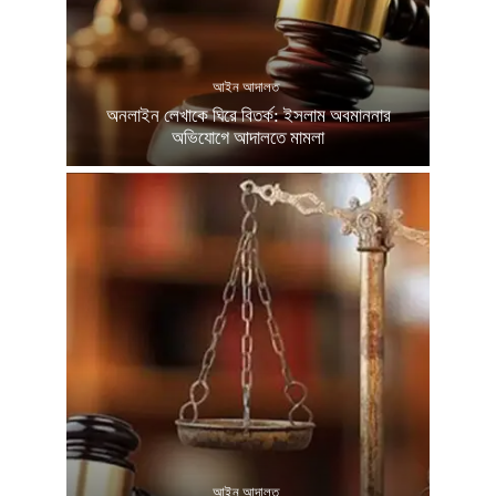
আইন আদালত
অনলাইন লেখাকে ঘিরে বিতর্ক: ইসলাম অবমাননার
অভিযোগে আদালতে মামলা
আইন আদালত