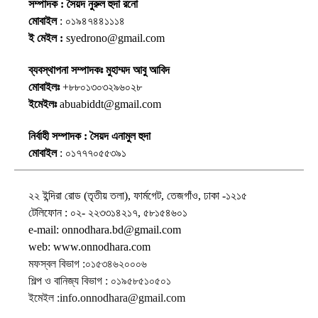
সম্পাদক : সৈয়দ নুরুল হুদা রনো
মোবাইল
: ০১৯৪৭৪৪১১১৪
ই মেইল :
syedrono@gmail.com
ব্যবস্থাপনা সম্পাদকঃ মুহাম্মদ আবু আবিদ
মোবাইলঃ
+৮৮০১৩০৩২৯৬০২৮
ইমেইলঃ
abuabiddt@gmail.com
নির্বাহী সম্পাদক : সৈয়দ এনামুল হুদা
মোবাইল
: ০১৭৭৭০৫৫৩৯১
২২ ইন্দিরা রোড (তৃতীয় তলা), ফার্মগেট, তেজগাঁও, ঢাকা -১২১৫
টেলিফোন : ০২- ২২৩৩১৪২১৭, ৫৮১৫৪৬০১
e-mail: onnodhara.bd@gmail.com
web: www.onnodhara.com
মফস্বল বিভাগ :০১৫৩৪৬২০০০৬
শিল্প ও বানিজ্য বিভাগ : ০১৯৫৮৫১০৫০১
ইমেইল :info.onnodhara@gmail.com