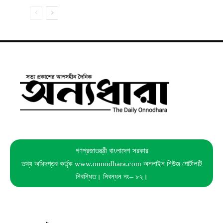
গণপ্রজাতন্ত্রী বাংলাদেশ সরকার
তথ্য অধিদপ্তর কর্তৃক www.onnodhara.com অনলাইন নিউজ পোর্টালটি
নিবন্ধিত। নিবন্ধন নং– ৮২।