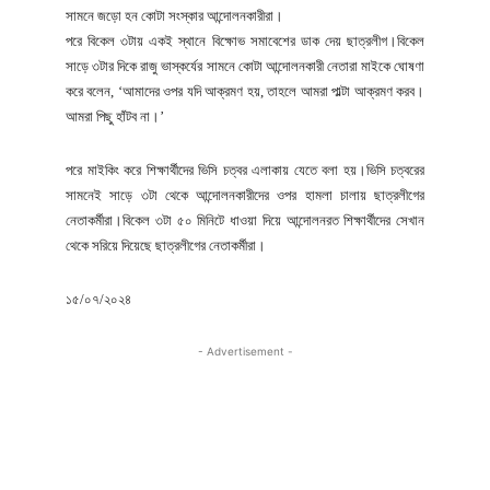
সামনে জড়ো হন কোটা সংস্কার আন্দোলনকারীরা।
পরে বিকেল ৩টায় একই স্থানে বিক্ষোভ সমাবেশের ডাক দেয় ছাত্রলীগ।বিকেল
সাড়ে ৩টার দিকে রাজু ভাস্কর্যের সামনে কোটা আন্দোলনকারী নেতারা মাইকে ঘোষণা
করে বলেন, ‘আমাদের ওপর যদি আক্রমণ হয়, তাহলে আমরা পাল্টা আক্রমণ করব।
আমরা পিছু হাঁটব না।’
পরে মাইকিং করে শিক্ষার্থীদের ভিসি চত্বর এলাকায় যেতে বলা হয়।ভিসি চত্বরের
সামনেই সাড়ে ৩টা থেকে আন্দোলনকারীদের ওপর হামলা চালায় ছাত্রলীগের
নেতাকর্মীরা।বিকেল ৩টা ৫০ মিনিটে ধাওয়া দিয়ে আন্দোলনরত শিক্ষার্থীদের সেখান
থেকে সরিয়ে দিয়েছে ছাত্রলীগের নেতাকর্মীরা।
১৫/০৭/২০২৪
- Advertisement -