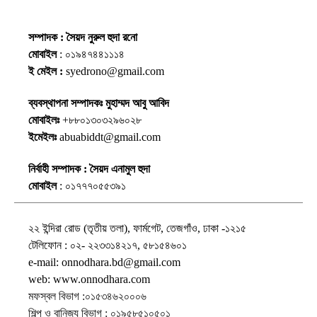
সম্পাদক : সৈয়দ নুরুল হুদা রনো
মোবাইল
: ০১৯৪৭৪৪১১১৪
ই মেইল :
syedrono@gmail.com
ব্যবস্থাপনা সম্পাদকঃ মুহাম্মদ আবু আবিদ
মোবাইলঃ
+৮৮০১৩০৩২৯৬০২৮
ইমেইলঃ
abuabiddt@gmail.com
নির্বাহী সম্পাদক : সৈয়দ এনামুল হুদা
মোবাইল
: ০১৭৭৭০৫৫৩৯১
২২ ইন্দিরা রোড (তৃতীয় তলা), ফার্মগেট, তেজগাঁও, ঢাকা -১২১৫
টেলিফোন : ০২- ২২৩৩১৪২১৭, ৫৮১৫৪৬০১
e-mail: onnodhara.bd@gmail.com
web: www.onnodhara.com
মফস্বল বিভাগ :০১৫৩৪৬২০০০৬
শিল্প ও বানিজ্য বিভাগ : ০১৯৫৮৫১০৫০১