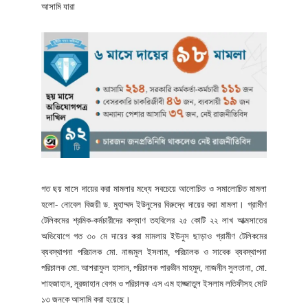
আসামি যারা
গত ছয় মাসে দায়ের করা মামলার মধ্যে সবচেয়ে আলোচিত ও সমালোচিত মামলা
হলো- নোবেল বিজয়ী ড. মুহাম্মদ ইউনুসের বিরুদ্ধে দায়ের করা মামলা। গ্রামীণ
টেলিকমের শ্রমিক-কর্মচারীদের কল্যাণ তহবিলের ২৫ কোটি ২২ লাখ আত্মসাতের
অভিযোগে গত ৩০ মে দায়ের করা মামলায় ইউনুস ছাড়াও গ্রামীণ টেলিকমের
ব্যবস্থাপনা পরিচালক মো. নাজমুল ইসলাম, পরিচালক ও সাবেক ব্যবস্থাপনা
পরিচালক মো. আশরাফুল হাসান, পরিচালক পারভীন মাহমুদ, নাজনীন সুলতানা, মো.
শাহজাহান, নূরজাহান বেগম ও পরিচালক এস এম হাজ্জাতুল ইসলাম লতিফীসহ মোট
১৩ জনকে আসামি করা হয়েছে।