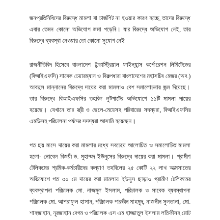
জনপ্রতিনিধিদের বিরুদ্ধে মামলা বা চার্জশিট না হওয়ার কারণ হচ্ছে, তাদের বিরুদ্ধে
এবার তেমন কোনো অভিযোগ জমা পড়েনি। যার বিরুদ্ধে অভিযোগ নেই, তার
বিরুদ্ধে ব্যবস্থা নেওয়ার তো কোনো সুযোগ নেই
রাজনীতিবিদ হিসেবে বাংলাদেশ ইন্ডাস্ট্রিয়াল ফাইন্যান্স কর্পোরেশন লিমিটেডের
(বিআইএফসি) সাবেক চেয়ারম্যান ও বিকল্পধারা বাংলাদেশের মহাসচিব মেজর (অব.)
আবদুল মান্নানের বিরুদ্ধে দায়ের করা মামলাও বেশ সমালোচনার জন্ম দিয়েছে।
তার বিরুদ্ধে বিআইএফসির তহবিল লুটপাটের অভিযোগে ১১টি মামলা দায়ের
হয়েছে। যেখানে তার স্ত্রী ও ছেলে-মেয়েসহ পরিবারের সদস্যরা, বিআইএফসির
এমডিসহ পরিচালনা পর্ষদের সদস্যরা আসামি হয়েছেন।
গত ছয় মাসে দায়ের করা মামলার মধ্যে সবচেয়ে আলোচিত ও সমালোচিত মামলা
হলো- নোবেল বিজয়ী ড. মুহাম্মদ ইউনুসের বিরুদ্ধে দায়ের করা মামলা। গ্রামীণ
টেলিকমের শ্রমিক-কর্মচারীদের কল্যাণ তহবিলের ২৫ কোটি ২২ লাখ আত্মসাতের
অভিযোগে গত ৩০ মে দায়ের করা মামলায় ইউনুস ছাড়াও গ্রামীণ টেলিকমের
ব্যবস্থাপনা পরিচালক মো. নাজমুল ইসলাম, পরিচালক ও সাবেক ব্যবস্থাপনা
পরিচালক মো. আশরাফুল হাসান, পরিচালক পারভীন মাহমুদ, নাজনীন সুলতানা, মো.
শাহজাহান, নূরজাহান বেগম ও পরিচালক এস এম হাজ্জাতুল ইসলাম লতিফীসহ মোট