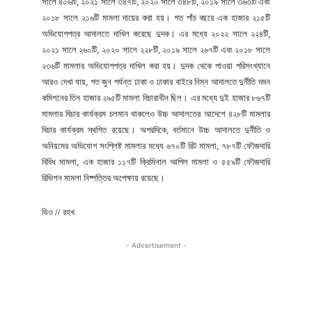
সালে ৪০৬টি, ২০২১ সালে ৩৪৭টি, ২০২০ সালে ৩৪৮টি, ২০১৯ সালে ৩৬৩টি এবং
২০১৮ সালে ২১৬টি মামলা দায়ের করা হয়। গত পাঁচ বছরে এক হাজার ২১৫টি
অভিযোগপত্র আদালতে দাখিল করেছে দুদক। এর মধ্যে ২০২২ সালে ২২৪টি,
২০২১ সালে ২৬০টি, ২০২০ সালে ২২৮টি, ২০১৯ সালে ২৬৭টি এবং ২০১৮ সালে
২৩৬টি মামলার অভিযোগপত্র দাখিল করা হয়। দুদক থেকে পাওয়া পরিসংখ্যানে
আরও দেখা যায়, গত জুন পর্যন্ত ঢাকা ও ঢাকার বাইরে নিম্ন আদালতে দুর্নীতি দমন
কমিশনের তিন হাজার ২৯৫টি মামলা বিচারাধীন ছিল। এর মধ্যে দুই হাজার ৮৬৭টি
মামলার বিচার কার্যক্রম চলমান থাকলেও উচ্চ আদালতের আদেশে ৪২৮টি মামলার
বিচার কার্যক্রম স্থগিত রয়েছে। অপরদিকে, বর্তমানে উচ্চ আদালতে দুর্নীতি ও
অনিয়মের অভিযোগ সংশ্লিষ্ট মামলার মধ্যে ৬৭০টি রিট মামলা, ৭৮৭টি ফৌজদারি
বিবিধ মামলা, এক হাজার ১১৭টি ক্রিমিনাল আপিল মামলা ও ৫৫৯টি ফৌজদারি
রিভিশন মামলা নিষ্পত্তির অপেক্ষায় রয়েছে।
ডিও // রহখ
- Advertisement -