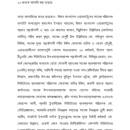
১৩ জনকে আসামি করা হয়েছে
অন্য আসামিদের মধ্যে রয়েছেন– বিমান বাংলাদেশ এয়ারলাইন্সের সাবেক পরিচালক
ফ্লাইট অপারেশন্স ক্যাপ্টেন ইশরাত আহমেদ, বিমান বাংলাদেশ এয়ারলাইন্সের
প্রধান প্রকৌশলী এ আর এম কায়সার জামান, প্রিন্সিপাল ইঞ্জিনিয়ার (কাস্টমার
সার্ভিস) শরীফ রুহুল কুদ্দুস, সাবেক ডেপুটি চিফ ইঞ্জিনিয়ার মো. শফিকুল আলম
সিদ্দিক, সাবেক মুখ্য প্রকৌশলী শহীদ উদ্দিন মোহাম্মদ হানিফ ও দেবেশ চৌধুরী,
এয়ারওয়ার্দিনেস কনসালটেন্ট গোলাম সারওয়ারসহ ২৩ কর্মকর্তা, তিতাস গ্যাস
টিএন্ডডি কোং লিমিটেডের উপ-মহাব্যবস্থাপক প্রকৌশলী মো. সিদ্দিকুর রহমান, হল-
মার্ক কেলেঙ্কারির অন্যতম হোতা সোনালী ব্যাংকের সাবেক ব্যবস্থাপনা পরিচালক
(এমডি) হুমায়ুন কবির, নরসিংদী সদরের বরখাস্ত হওয়া সাব-রেজিস্ট্রার নীহার রঞ্জন
বিশ্বাস, রাজশাহীর উপ-কর কমিশনার মুহিবুল ইসলাম ভূইয়া, ডলি কন্সট্রাকশন
লিমিটেডের ব্যবস্থাপনা পরিচালক মোহাম্মদ নাসির উদ্দিন, রূপালী ব্যাংক প্রধান
কার্যালয়ের সাবেক উপ-মহাব্যবস্থাপক খালেদ হোসেন মল্লিক, সহকারী
মহাব্যবস্থাপক মোহাম্মদ কামরুজ্জামান, পল্টন শাখার উপ-মহাব্যবস্থাপক এএসএম
মোরশেদ আলী, প্রগতি ইন্ডাস্ট্রিজ লিমিটেডের ব্যবস্থাপনা পরিচালক মো.
তৌহিদুজ্জামান, আমদানি-রপ্তানি নিয়ন্ত্রক দপ্তরের সাবেক নিয়ন্ত্রক মুন্সী রুহুল
আমীন, ফারইস্ট ইসলামী লাইফ ইন্স্যুরেন্সের সাবেক মুখ্য নির্বাহী কর্মকর্তা মো.
হেমায়েত উল্ল্যাহ, ওয়েস্ট জোন পাওয়ার ডিস্ট্রিবিউশন কোম্পানি লিমিটেডের