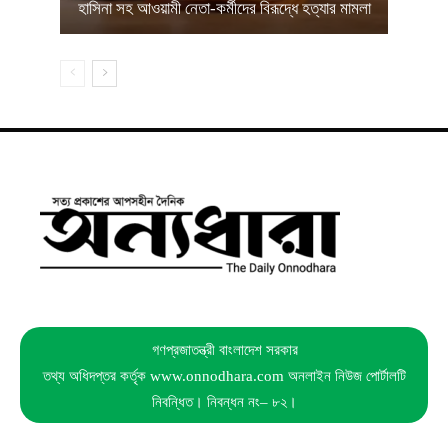
হাসিনা সহ আওয়ামী নেতা-কর্মীদের বিরূদ্ধে হত্যার মামলা
গণপ্রজাতন্ত্রী বাংলাদেশ সরকার
তথ্য অধিদপ্তর কর্তৃক www.onnodhara.com অনলাইন নিউজ পোর্টালটি
নিবন্ধিত। নিবন্ধন নং– ৮২।