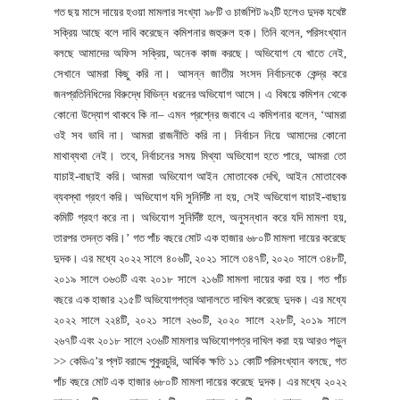
গত ছয় মাসে দায়ের হওয়া মামলার সংখ্যা ৯৮টি ও চার্জশিট ৯২টি হলেও দুদক যথেষ্ট
সক্রিয় আছে বলে দাবি করেছেন কমিশনার জহুরুল হক। তিনি বলেন, পরিসংখ্যান
বলছে আমাদের অফিস সক্রিয়, অনেক কাজ করছে। অভিযোগ যে খাতে নেই,
সেখানে আমরা কিছু করি না। আসন্ন জাতীয় সংসদ নির্বাচনকে কেন্দ্র করে
জনপ্রতিনিধিদের বিরুদ্ধে বিভিন্ন ধরনের অভিযোগ আসে। এ বিষয়ে কমিশন থেকে
কোনো উদ্যোগ থাকবে কি না– এমন প্রশ্নের জবাবে এ কমিশনার বলেন, ‘আমরা
ওই সব ভাবি না। আমরা রাজনীতি করি না। নির্বাচন নিয়ে আমাদের কোনো
মাথাব্যথা নেই। তবে, নির্বাচনের সময় মিথ্যা অভিযোগ হতে পারে, আমরা তো
যাচাই-বাছাই করি। আমরা অভিযোগ আইন মোতাবেক দেখি, আইন মোতাবেক
ব্যবস্থা গ্রহণ করি। অভিযোগ যদি সুনির্দিষ্ট না হয়, সেই অভিযোগ যাচাই-বাছায়
কমিটি গ্রহণ করে না। অভিযোগ সুনির্দিষ্ট হলে, অনুসন্ধান করে যদি মামলা হয়,
তারপর তদন্ত করি।’ গত পাঁচ বছরে মোট এক হাজার ৬৮০টি মামলা দায়ের করেছে
দুদক। এর মধ্যে ২০২২ সালে ৪০৬টি, ২০২১ সালে ৩৪৭টি, ২০২০ সালে ৩৪৮টি,
২০১৯ সালে ৩৬৩টি এবং ২০১৮ সালে ২১৬টি মামলা দায়ের করা হয়। গত পাঁচ
বছরে এক হাজার ২১৫টি অভিযোগপত্র আদালতে দাখিল করেছে দুদক। এর মধ্যে
২০২২ সালে ২২৪টি, ২০২১ সালে ২৬০টি, ২০২০ সালে ২২৮টি, ২০১৯ সালে
২৬৭টি এবং ২০১৮ সালে ২৩৬টি মামলার অভিযোগপত্র দাখিল করা হয় আরও পড়ুন
>> কেডিএ’র প্লট বরাদ্দে পুকুরচুরি, আর্থিক ক্ষতি ১১ কোটি পরিসংখ্যান বলছে, গত
পাঁচ বছরে মোট এক হাজার ৬৮০টি মামলা দায়ের করেছে দুদক। এর মধ্যে ২০২২