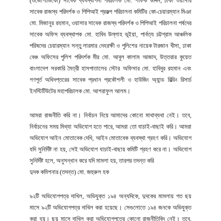
(ওজোপাডিকো) সাবেক ব্যবস্থাপনা পরিচালক মো. শফিক উদ্দিন, ঢাকা ওয়াসার
সাবেক রাজস্ব পরিদর্শক ও পিপিআই প্রকল্প পরিচালনা কমিটির কো-চেয়ারম্যান মিঞা
মো. মিজানুর রহমান, ওয়াসার সাবেক রাজস্ব পরিদর্শক ও পিপিআই পরিচালনা পর্ষদের
সাবেক অফিস ব্যবস্থাপক মো. হাবিব উল্লাহ ভূইয়া, পার্বত্য চট্টগ্রাম আঞ্চলিক
পরিষদের চেয়ারম্যান সন্তু লারমার দেহরক্ষী ও পুলিশের নায়েক টারজান খীসা, ঢাকা
বেঞ্চ অফিসের পুলিশ পরিদর্শক মীর মো. আবুল কালাম আজাদ, উত্তরার কুয়েত
বাংলাদেশ সরকারি মৈত্রী হাসপাতালের স্টোর অফিসার মো. হাবিবুর রহমান এবং
গণপূর্ত অধিদপ্তরের সাবেক প্রধান প্রকৌশলী ও হাউজিং অ্যান্ড বিল্ডিং রিসার্চ
ইনস্টিটিউটের মহাপরিচালক মো. আশরাফুল আলম।
আমরা রাজনীতি করি না। নির্বাচন নিয়ে আমাদের কোনো মাথাব্যথা নেই। তবে,
নির্বাচনের সময় মিথ্যা অভিযোগ হতে পারে, আমরা তো যাচাই-বাছাই করি। আমরা
অভিযোগ আইন মোতাবেক দেখি, আইন মোতাবেক ব্যবস্থা গ্রহণ করি। অভিযোগ
যদি সুনির্দিষ্ট না হয়, সেই অভিযোগ যাচাই-বাছায় কমিটি গ্রহণ করে না। অভিযোগ
সুনির্দিষ্ট হলে, অনুসন্ধান করে যদি মামলা হয়, তারপর তদন্ত করি
দুদক কমিশনার (তদন্ত) মো. জহুরুল হক
৯২টি অভিযোগপত্র দাখিল, অভিযুক্ত ১৯৪ অন্যদিকে, দুদকের মামলায় গত ছয়
মাসে ৯২টি অভিযোগপত্র দাখিল করা হয়েছে। সেগুলোতে ১৯৪ জনকে অভিযুক্ত
করা হয়। ছয় মাসে দাখিল করা অভিযোগপত্রে কোনো রাজনীতিবিদ নেই। তবে,