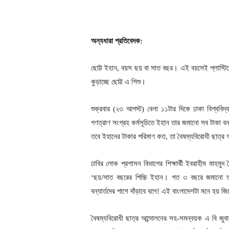
অন্যধারা প্রতিবেদক:
ছোট্ট ইহান, বয়স ছয় বা সাত বছর। এই বয়সেই প্লাস্টিক
কুড়াচ্ছে ছোট্ট এ শিশু।
শুক্রবার (২৩ আগস্ট) বেলা ১১টার দিকে ঢাকা বিশ্ববিদ্য
গণত্রাণ সংগ্রহ কর্মসূচিতে ইহান তার জমানো সব টাকা বন
তবে ইহানের টাকার পরিমাণ কত, তা বৈষম্যবিরোধী ছাত্র
ঢাবির লোক প্রশাসন বিভাগের শিক্ষার্থী ইবরাহীম মাহমু
‘ছয়/সাত বছরের পিচ্চি ইহান। গত ৩ বছরে জমানো তার 
বন্যার্তদের পাশে দাঁড়াবে বলে! এই বাংলাদেশটা মনে হ
বৈষম্যবিরোধী ছাত্র আন্দোলনের সহ-সমন্বয়ক এ বি জুবা