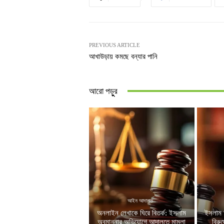
PREVIOUS ARTICLE
আখাউড়ায় কমছে বন্যার পানি
আরো পড়ুুর
আইন আদালত
অনলাইন লেখাকে ঘিরে বিতর্ক: ইসলাম
ইসলাম 
অবমাননার অভিযোগে আদালতে মামলা
বিরু