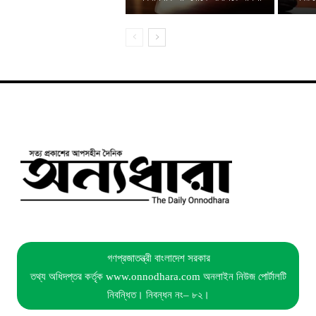
গণপ্রজাতন্ত্রী বাংলাদেশ সরকার
তথ্য অধিদপ্তর কর্তৃক www.onnodhara.com অনলাইন নিউজ পোর্টালটি
নিবন্ধিত। নিবন্ধন নং– ৮২।