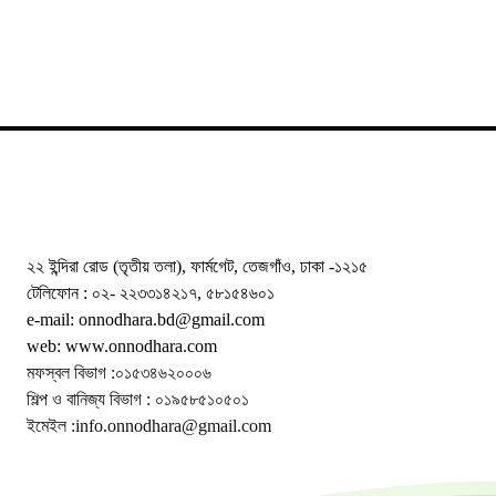
২২ ইন্দিরা রোড (তৃতীয় তলা), ফার্মগেট, তেজগাঁও, ঢাকা -১২১৫
টেলিফোন : ০২- ২২৩৩১৪২১৭, ৫৮১৫৪৬০১
e-mail: onnodhara.bd@gmail.com
web: www.onnodhara.com
মফস্বল বিভাগ :০১৫৩৪৬২০০০৬
শিল্প ও বানিজ্য বিভাগ : ০১৯৫৮৫১০৫০১
ইমেইল :info.onnodhara@gmail.com