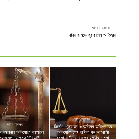
NEXT ARTICLE
চাচীর কামড়ে প্রাণ গেল ভাতিজার
আইন আদালত
আইন আদালত
নির্দেশ, প্ররোচনা ও অভিন্ন অভিপ্রায়ের
অবমাননার অভিযোগে ব্লগারের
অভিযোগে শেখ হাসিনা সহ আওয়ামী
দ্ধে মামলা, তদন্তে পিবিআই
নেতা-কর্মীদের বিরূদ্ধে হত্যার মামলা