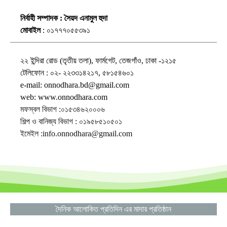
নির্বাহী সম্পাদক : সৈয়দ এনামুল হুদা
মোবাইল
: ০১৭৭৭০৫৫৩৯১
২২ ইন্দিরা রোড (তৃতীয় তলা), ফার্মগেট, তেজগাঁও, ঢাকা -১২১৫
টেলিফোন : ০২- ২২৩৩১৪২১৭, ৫৮১৫৪৬০১
e-mail: onnodhara.bd@gmail.com
web: www.onnodhara.com
মফস্বল বিভাগ :০১৫৩৪৬২০০০৬
শিল্প ও বানিজ্য বিভাগ : ০১৯৫৮৫১০৫০১
ইমেইল :info.onnodhara@gmail.com
দৈনিক আলোকিত প্রতিদিন এর মাদার প্রতিষ্ঠান