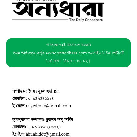
গণপ্রজাতন্ত্রী বাংলাদেশ সরকার
তথ্য অধিদপ্তর কর্তৃক www.onnodhara.com অনলাইন নিউজ পোর্টালটি
নিবন্ধিত। নিবন্ধন নং– ৮২।
সম্পাদক : সৈয়দ নুরুল হুদা রনো
মোবাইল
: ০১৯৪৭৪৪১১১৪
ই মেইল :
syedrono@gmail.com
ব্যবস্থাপনা সম্পাদকঃ মুহাম্মদ আবু আবিদ
মোবাইলঃ
+৮৮০১৩০৩২৯৬০২৮
ইমেইলঃ
abuabiddt@gmail.com