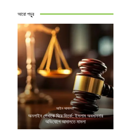
আরো পড়ুুর
আইন আদালত
অনলাইন লেখাকে ঘিরে বিতর্ক: ইসলাম অবমাননার
অভিযোগে আদালতে মামলা