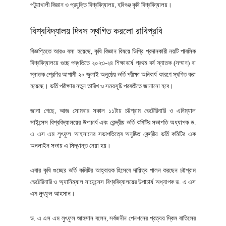
পটুয়াখালী বিজ্ঞান ও প্রযুক্তি বিশ্ববিদ্যালয়, হবিগঞ্জ কৃষি বিশ্ববিদ্যালয়।
বিশ্ববিদ্যালয় দিবস স্থগিত করলো রাবিপ্রবি
বিজ্ঞপ্তিতে আরও বলা হয়েছে, কৃষি বিজ্ঞান বিষয়ে ডিগ্রি প্রদানকারী নয়টি পাবলিক
বিশ্ববিদ্যালয়ে গুচ্ছ পদ্ধতিতে ২০২৩-২৪ শিক্ষাবর্ষে প্রথম বর্ষ স্নাতক (সম্মান) বা
স্নাতক শ্রেণির আগামী ২০ জুলাই অনুষ্ঠেয় ভর্তি পরীক্ষা অনিবার্য কারণে স্থগিত করা
হয়েছে। ভর্তি পরীক্ষার নতুন তারিখ ও সময়সূচি পরবর্তীতে জানানো হবে।
জানা গেছে, আজ সোমবার সকাল ১১টায় চট্টগ্রাম ভেটেরিনারি ও এনিম্যাল
সাইন্সেস বিশ্ববিদ্যালয়ের উপাচার্য এবং কেন্দ্রীয় ভর্তি কমিটির সভাপতি অধ্যাপক ড.
এ এস এম লুৎফুল আহসানের সভাপতিত্বে অনুষ্ঠিত কেন্দ্রীয় ভর্তি কমিটির এক
অনলাইন সভায় এ সিদ্ধান্ত নেয়া হয়।
এবার কৃষি গুচ্ছের ভর্তি কমিটির আহ্বায়ক হিসেবে দায়িত্ব পালন করছেন চট্টগ্রাম
ভেটেরিনারি ও অ্যানিম্যাল সায়েন্সেস বিশ্ববিদ্যালয়ের উপাচার্য অধ্যাপক ড. এ এস
এম লুৎফুল আহসান।
ড. এ এস এম লুৎফুল আহসান বলেন, সর্বজনীন পেনশনের প্রত্যয় স্কিম বাতিলের