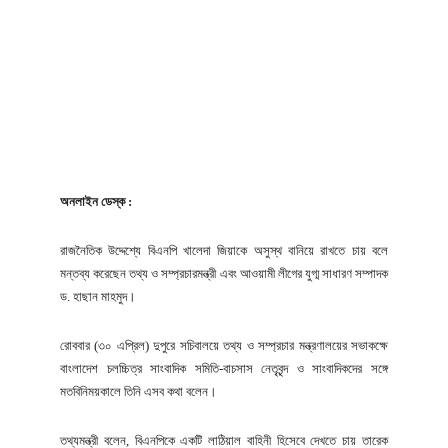
অনলাইন ডেস্ক :
রাজনৈতিক উদ্দেশ্যে বিএনপি খালেদা জিয়াকে অসুস্থ বানিয়ে রাখতে চায় বলে
মন্তব্য করেছেন তথ্য ও সম্প্রচারমন্ত্রী এবং আওয়ামী লীগের যুগ্ম সাধারণ সম্পাদক
ড. হাছান মাহমুদ।
রোববার (৩০ এপ্রিল) দুপুরে সচিবালয়ে তথ্য ও সম্প্রচার মন্ত্রণালয়ের সভাকক্ষে
বাংলাদেশ চলচ্চিত্র সাংবাদিক সমিতি-বাচসাস নেতৃবৃন্দ ও সাংবাদিকদের সঙ্গে
মতবিনিময়কালে তিনি এসব কথা বলেন।
তথ্যমন্ত্রী বলেন, বিএনপিকে একটি লাঠিয়াল বাহিনী হিসেবে দেখতে চায় তারেক