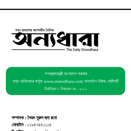
গণপ্রজাতন্ত্রী বাংলাদেশ সরকার
তথ্য অধিদপ্তর কর্তৃক www.onnodhara.com অনলাইন নিউজ পোর্টালটি
নিবন্ধিত। নিবন্ধন নং– ৮২।
সম্পাদক : সৈয়দ নুরুল হুদা রনো
মোবাইল
: ০১৯৪৭৪৪১১১৪