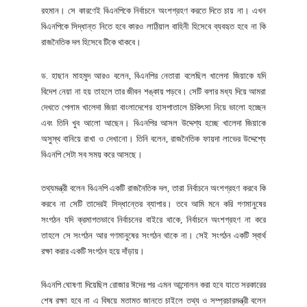
রহমান। সে কারণেই বিএনপিকে নির্বাচনে অংশগ্রহণ করতে দিতে চায় না। এখন
বিএনপিকে সিদ্ধান্ত নিতে হবে কারও লাঠিয়াল বাহিনী হিসেবে ব্যবহৃত হবে না কি
রাজনৈতিক দল হিসেবে টিকে থাকবে।
ড. হাছান মাহমুদ আরও বলেন, বিএনপির নেতারা বলেছিল খালেদা জিয়াকে যদি
বিদেশ নেয়া না হয় তাহলে তার জীবন শঙ্কায় পড়বে। সেটি বলার মধ্য দিয়ে আমরা
দেখতে পেলাম খালেদা জিয়া বাংলাদেশের হাসপাতালে চিকিৎসা নিয়ে ভালো হচ্ছেন
এবং তিনি খুব আলো আছেন। বিএনপির আসল উদ্দেশ্য হচ্ছে খালেদা জিয়াকে
অসুস্থ বানিয়ে রাখা ও দেখানো। তিনি বলেন, রাজনৈতিক ফায়দা লাভের উদ্দেশ্যে
বিএনপি সেটা সব সময় করে আসছে।
তথ্যমন্ত্রী বলেন বিএনপি একটি রাজনৈতিক দল, তারা নির্বাচনে অংশগ্রহণ করবে কি
করবে না সেটি তাদেরই সিদ্ধান্তের ব্যাপার। তবে আমি মনে করি গণমানুষের
সংগঠন যদি ক্রমাগতভাবে নির্বাচনের বাইরে থাকে, নির্বাচনে অংশগ্রহণ না করে
তাহলে সে সংগঠন আর গণমানুষের সংগঠন থাকে না। সেই সংগঠন একটি স্বার্থ
রক্ষা করার একটি সংগঠন হয়ে দাঁড়ায়।
বিএনপি ঘোষণা দিয়েছিল রোজার ঈদের পর এমন আন্দোলন করা হবে যাতে সরকারের
শেষ রক্ষা হবে না এ বিষয়ে মতামত জানতে চাইলে তথ্য ও সম্প্রচারমন্ত্রী বলেন