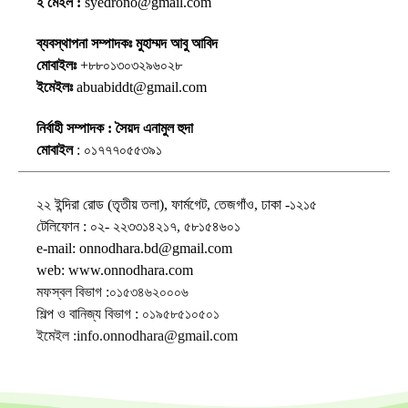
ই মেইল :
syedrono@gmail.com
ব্যবস্থাপনা সম্পাদকঃ মুহাম্মদ আবু আবিদ
মোবাইলঃ
+৮৮০১৩০৩২৯৬০২৮
ইমেইলঃ
abuabiddt@gmail.com
নির্বাহী সম্পাদক : সৈয়দ এনামুল হুদা
মোবাইল
: ০১৭৭৭০৫৫৩৯১
২২ ইন্দিরা রোড (তৃতীয় তলা), ফার্মগেট, তেজগাঁও, ঢাকা -১২১৫
টেলিফোন : ০২- ২২৩৩১৪২১৭, ৫৮১৫৪৬০১
e-mail: onnodhara.bd@gmail.com
web: www.onnodhara.com
মফস্বল বিভাগ :০১৫৩৪৬২০০০৬
শিল্প ও বানিজ্য বিভাগ : ০১৯৫৮৫১০৫০১
ইমেইল :info.onnodhara@gmail.com