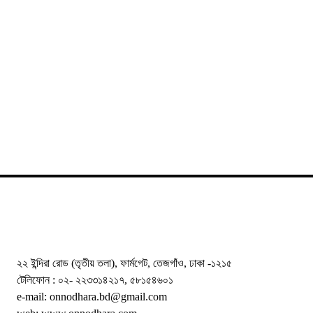
২২ ইন্দিরা রোড (তৃতীয় তলা), ফার্মগেট, তেজগাঁও, ঢাকা -১২১৫
টেলিফোন : ০২- ২২৩৩১৪২১৭, ৫৮১৫৪৬০১
e-mail: onnodhara.bd@gmail.com