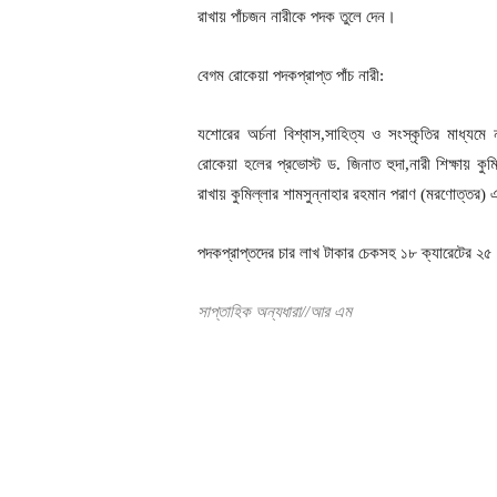
রাখায় পাঁচজন নারীকে পদক তুলে দেন।
বেগম রোকেয়া পদকপ্রাপ্ত পাঁচ নারী:
যশোরের অর্চনা বিশ্বাস,সাহিত্য ও সংস্কৃতির মাধ্যমে
রোকেয়া হলের প্রভোস্ট ড. জিনাত হুদা,নারী শিক্ষায় কু
রাখায় কুমিল্লার শামসুন্নাহার রহমান পরাণ (মরণোত্তর) এ
পদকপ্রাপ্তদের চার লাখ টাকার চেকসহ ১৮ ক্যারেটের ২৫ 
সাপ্তাহিক অন্যধারা//আর এম