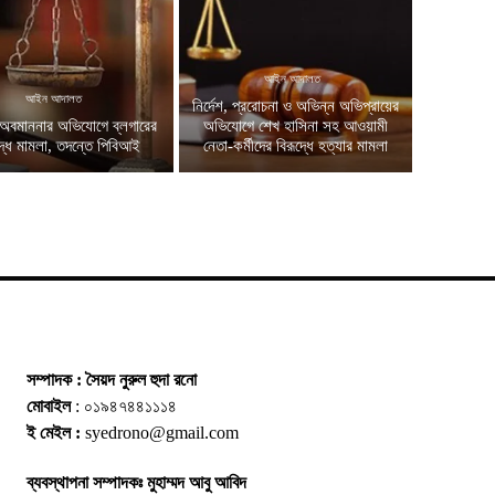
আইন আদালত
আইন আদালত
নির্দেশ, প্ররোচনা ও অভিন্ন অভিপ্রায়ের
অবমাননার অভিযোগে ব্লগারের
অভিযোগে শেখ হাসিনা সহ আওয়ামী
দ্ধে মামলা, তদন্তে পিবিআই
নেতা-কর্মীদের বিরূদ্ধে হত্যার মামলা
সম্পাদক : সৈয়দ নুরুল হুদা রনো
মোবাইল
: ০১৯৪৭৪৪১১১৪
ই মেইল :
syedrono@gmail.com
ব্যবস্থাপনা সম্পাদকঃ মুহাম্মদ আবু আবিদ