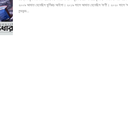
২০০৯ আঘাত হেনেছিল ঘূর্ণিঝড় আইলা। ২০১৯ সালে আঘাত হেনেছিল ‘ফণী’। ২০২০ সালে ‘আ
লন্ডভন্ড...