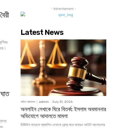
- Advertisement -
বৈরী
Latest News
া হয়।
আঘাত
আইন আদালত
admin
-
July 31, 2026
অনলাইন লেখাকে ঘিরে বিতর্ক: ইসলাম অবমাননার
অভিযোগে আদালতে মামলা
ডিজিটাল মাধ্যমে প্রকাশিত লেখাকে কেন্দ্র করে আবারও আইনি আলোচনায়
 গত