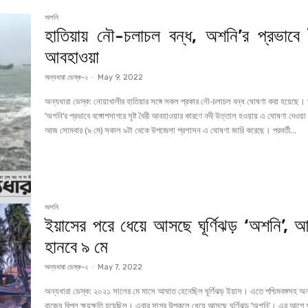
অশনি
হাতিয়ায় নৌ-চলাচল বন্ধ, অশনি’র প্রভাবে 
আবহাওয়া
অন্যধারা ডেস্ক-২
-
May 9, 2022
অন্যধারা ডেস্ক: নোয়াখালীর হাতিয়ার সঙ্গে সকল প্রকার নৌ-চলাচল বন্ধ ঘোষণা করা হয়েছে। ঘূর্ণিঝড়
‘অশনি’র প্রভাবে বঙ্গোপসাগরে সৃষ্ট বৈরী আবহাওয়ার কারণে নদী উত্তাল হওয়ায় এ ঘোষণা দেওয়
আজ সোমবার (৯ মে) সকাল ৯টা থেকে উপজেলা প্রশাসন এ ঘোষণা জারি করেছে। পরবর্তী...
অশনি
ইয়াসের পরে ধেয়ে আসছে ঘূর্ণিঝড় ‘অশনি’, 
হানবে ৯ মে
অন্যধারা ডেস্ক-২
-
May 7, 2022
অন্যধারা ডেস্ক: ২০২১ সালের মে মাসে আঘাত হেনেছিল ঘূর্ণিঝড় ইয়াস। এতে পশ্চিমবঙ্গসহ অন্যান্য
রাজ্যে বিপুল ক্ষয়ক্ষতি হয়েছিল। এবার সাগর উপকুলে ধেয়ে আসছে ঘূর্ণিঝড় ‘অশনি’। এর আগে