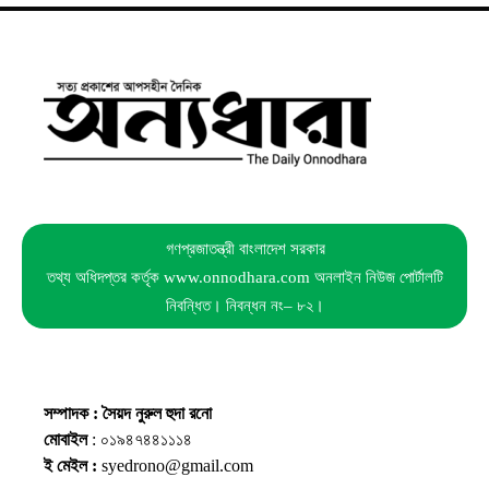
গণপ্রজাতন্ত্রী বাংলাদেশ সরকার
তথ্য অধিদপ্তর কর্তৃক www.onnodhara.com অনলাইন নিউজ পোর্টালটি
নিবন্ধিত। নিবন্ধন নং– ৮২।
সম্পাদক : সৈয়দ নুরুল হুদা রনো
মোবাইল
: ০১৯৪৭৪৪১১১৪
ই মেইল :
syedrono@gmail.com