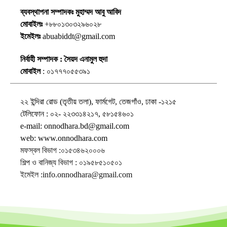
ব্যবস্থাপনা সম্পাদকঃ মুহাম্মদ আবু আবিদ
মোবাইলঃ
+৮৮০১৩০৩২৯৬০২৮
ইমেইলঃ
abuabiddt@gmail.com
নির্বাহী সম্পাদক : সৈয়দ এনামুল হুদা
মোবাইল
: ০১৭৭৭০৫৫৩৯১
২২ ইন্দিরা রোড (তৃতীয় তলা), ফার্মগেট, তেজগাঁও, ঢাকা -১২১৫
টেলিফোন : ০২- ২২৩৩১৪২১৭, ৫৮১৫৪৬০১
e-mail: onnodhara.bd@gmail.com
web: www.onnodhara.com
মফস্বল বিভাগ :০১৫৩৪৬২০০০৬
শিল্প ও বানিজ্য বিভাগ : ০১৯৫৮৫১০৫০১
ইমেইল :info.onnodhara@gmail.com