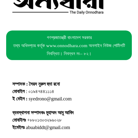
গণপ্রজাতন্ত্রী বাংলাদেশ সরকার
তথ্য অধিদপ্তর কর্তৃক www.onnodhara.com অনলাইন নিউজ পোর্টালটি
নিবন্ধিত। নিবন্ধন নং– ৮২।
সম্পাদক : সৈয়দ নুরুল হুদা রনো
মোবাইল
: ০১৯৪৭৪৪১১১৪
ই মেইল :
syedrono@gmail.com
ব্যবস্থাপনা সম্পাদকঃ মুহাম্মদ আবু আবিদ
মোবাইলঃ
+৮৮০১৩০৩২৯৬০২৮
ইমেইলঃ
abuabiddt@gmail.com