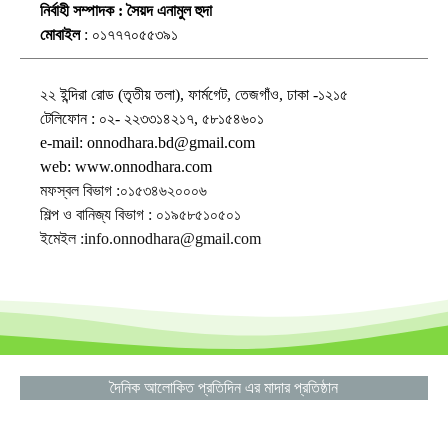
নির্বাহী সম্পাদক : সৈয়দ এনামুল হুদা
মোবাইল
: ০১৭৭৭০৫৫৩৯১
২২ ইন্দিরা রোড (তৃতীয় তলা), ফার্মগেট, তেজগাঁও, ঢাকা -১২১৫
টেলিফোন : ০২- ২২৩৩১৪২১৭, ৫৮১৫৪৬০১
e-mail: onnodhara.bd@gmail.com
web: www.onnodhara.com
মফস্বল বিভাগ :০১৫৩৪৬২০০০৬
শিল্প ও বানিজ্য বিভাগ : ০১৯৫৮৫১০৫০১
ইমেইল :info.onnodhara@gmail.com
দৈনিক আলোকিত প্রতিদিন এর মাদার প্রতিষ্ঠান