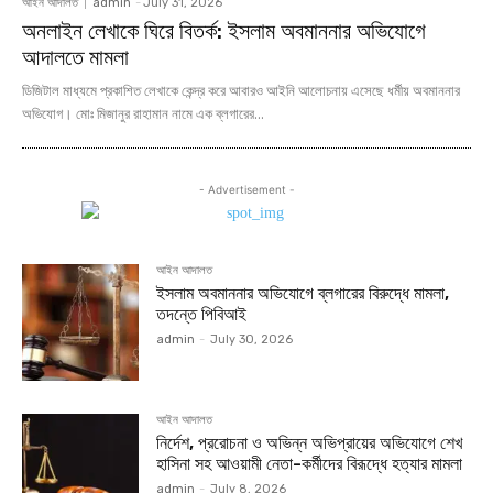
আইন আদালত
admin
-
July 31, 2026
অনলাইন লেখাকে ঘিরে বিতর্ক: ইসলাম অবমাননার অভিযোগে
আদালতে মামলা
ডিজিটাল মাধ্যমে প্রকাশিত লেখাকে কেন্দ্র করে আবারও আইনি আলোচনায় এসেছে ধর্মীয় অবমাননার
অভিযোগ। মোঃ মিজানুর রাহামান নামে এক ব্লগারের...
- Advertisement -
আইন আদালত
ইসলাম অবমাননার অভিযোগে ব্লগারের বিরুদ্ধে মামলা,
তদন্তে পিবিআই
admin
-
July 30, 2026
আইন আদালত
নির্দেশ, প্ররোচনা ও অভিন্ন অভিপ্রায়ের অভিযোগে শেখ
হাসিনা সহ আওয়ামী নেতা-কর্মীদের বিরূদ্ধে হত্যার মামলা
admin
-
July 8, 2026