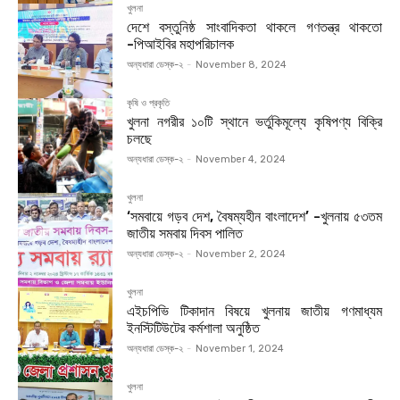
খুলনা
দেশে বস্তুনিষ্ঠ সাংবাদিকতা থাকলে গণতন্ত্র থাকতো
-পিআইবির মহাপরিচালক
অন্যধারা ডেস্ক-২
-
November 8, 2024
কৃষি ও প্রকৃতি
খুলনা নগরীর ১০টি স্থানে ভর্তুকিমূল্যে কৃষিপণ্য বিক্রি
চলছে
অন্যধারা ডেস্ক-২
-
November 4, 2024
খুলনা
‘সমবায়ে গড়ব দেশ, বৈষম্যহীন বাংলাদেশ’ -খুলনায় ৫৩তম
জাতীয় সমবায় দিবস পালিত
অন্যধারা ডেস্ক-২
-
November 2, 2024
খুলনা
এইচপিভি টিকাদান বিষয়ে খুলনায় জাতীয় গণমাধ্যম
ইনস্টিটিউটের কর্মশালা অনুষ্ঠিত
অন্যধারা ডেস্ক-২
-
November 1, 2024
খুলনা