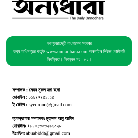
গণপ্রজাতন্ত্রী বাংলাদেশ সরকার
তথ্য অধিদপ্তর কর্তৃক www.onnodhara.com অনলাইন নিউজ পোর্টালটি
নিবন্ধিত। নিবন্ধন নং– ৮২।
সম্পাদক : সৈয়দ নুরুল হুদা রনো
মোবাইল
: ০১৯৪৭৪৪১১১৪
ই মেইল :
syedrono@gmail.com
ব্যবস্থাপনা সম্পাদকঃ মুহাম্মদ আবু আবিদ
মোবাইলঃ
+৮৮০১৩০৩২৯৬০২৮
ইমেইলঃ
abuabiddt@gmail.com