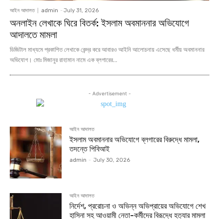
আইন আদালত
admin
-
July 31, 2026
অনলাইন লেখাকে ঘিরে বিতর্ক: ইসলাম অবমাননার অভিযোগে
আদালতে মামলা
ডিজিটাল মাধ্যমে প্রকাশিত লেখাকে কেন্দ্র করে আবারও আইনি আলোচনায় এসেছে ধর্মীয় অবমাননার
অভিযোগ। মোঃ মিজানুর রাহামান নামে এক ব্লগারের...
- Advertisement -
আইন আদালত
ইসলাম অবমাননার অভিযোগে ব্লগারের বিরুদ্ধে মামলা,
তদন্তে পিবিআই
admin
-
July 30, 2026
আইন আদালত
নির্দেশ, প্ররোচনা ও অভিন্ন অভিপ্রায়ের অভিযোগে শেখ
হাসিনা সহ আওয়ামী নেতা-কর্মীদের বিরূদ্ধে হত্যার মামলা