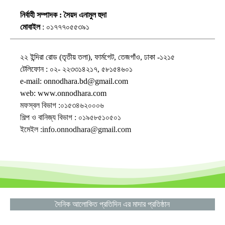
নির্বাহী সম্পাদক : সৈয়দ এনামুল হুদা
মোবাইল
: ০১৭৭৭০৫৫৩৯১
২২ ইন্দিরা রোড (তৃতীয় তলা), ফার্মগেট, তেজগাঁও, ঢাকা -১২১৫
টেলিফোন : ০২- ২২৩৩১৪২১৭, ৫৮১৫৪৬০১
e-mail: onnodhara.bd@gmail.com
web: www.onnodhara.com
মফস্বল বিভাগ :০১৫৩৪৬২০০০৬
শিল্প ও বানিজ্য বিভাগ : ০১৯৫৮৫১০৫০১
ইমেইল :info.onnodhara@gmail.com
দৈনিক আলোকিত প্রতিদিন এর মাদার প্রতিষ্ঠান