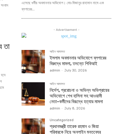
এসেছে ধর্মীয় অবমাননার অভিযোগ। মোঃ মিজানুর রাহামান নামে এক
ে সংবাদ
ব্লগারের...
- Advertisement -
ে তা
আইন আদালত
ইসলাম অবমাননার অভিযোগে ব্লগারের
বিরুদ্ধে মামলা, তদন্তে পিবিআই
admin
-
July 30, 2026
েন
আইন আদালত
যমে
নির্দেশ, প্ররোচনা ও অভিন্ন অভিপ্রায়ের
অভিযোগে শেখ হাসিনা সহ আওয়ামী
নেতা-কর্মীদের বিরূদ্ধে হত্যার মামলা
admin
-
July 8, 2026
Uncategorized
প্রধানমন্ত্রী তারেক রহমান ও জিয়া
পরিবারকে নিয়ে অনলাইন মন্তব্যের