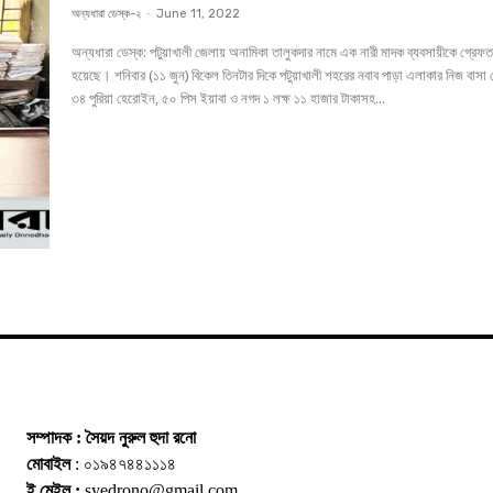
অন্যধারা ডেস্ক-২
-
June 11, 2022
অন্যধারা ডেস্ক: পটুয়াখালী জেলায় অনামিকা তালুকদার নামে এক নারী মাদক ব্যবসায়ীকে গ্রেফতার করা
হয়েছে। শনিবার (১১ জুন) বিকেল তিনটার দিকে পটুয়াখালী শহরের নবাব পাড়া এলাকার নিজ বাসা
৩৪ পুরিয়া হেরোইন, ৫০ পিস ইয়াবা ও নগদ ১ লক্ষ ১১ হাজার টাকাসহ...
সম্পাদক : সৈয়দ নুরুল হুদা রনো
মোবাইল
: ০১৯৪৭৪৪১১১৪
ই মেইল :
syedrono@gmail.com