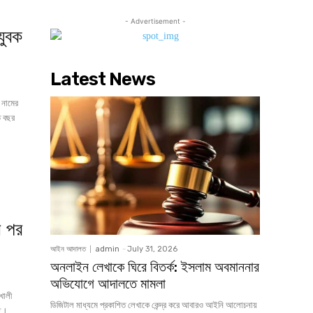
- Advertisement -
যুবক
Latest News
) নামের
ি বছর
র পর
আইন আদালত
admin
-
July 31, 2026
অনলাইন লেখাকে ঘিরে বিতর্ক: ইসলাম অবমাননার
অভিযোগে আদালতে মামলা
ডিজিটাল মাধ্যমে প্রকাশিত লেখাকে কেন্দ্র করে আবারও আইনি আলোচনায়
ছে।