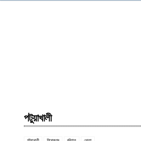
পটুয়াখালী
পটুয়াখালী
পিরোজপুর
বরিশাল
ভোলা