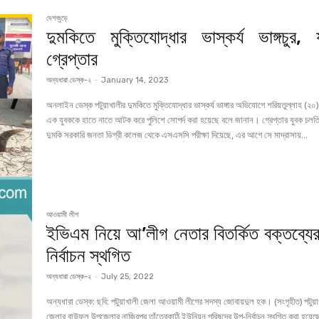
দেশজুড়ে
দুমকিতে মুক্তিযোদ্ধার ভাস্কর্য ভাঙ্গচুর, 
গ্রেপ্তার
অন্যধারা ডেস্ক-২
-
January 14, 2023
অনলাইন ডেস্ক পটুয়াখালীর দুমকিতে মুক্তিযোদ্ধার ভাস্কর্য ভাঙ্গার অভিযোগে শরিয়তুল্লাহ (২০
এক যুবককে হাতে নাতে আটক করে পুলিশে সোপর্দ করা হয়েছে বলে জানান। গ্রেপ্তার যুবক চলত
দুমকি সরকারি জনতা ডিগ্রী কলেজ থেকে এসএসসি পরীক্ষা দিয়েছে, এর আগে সে মাদ্রাসায়...
আওয়ামী লীগ
ইভিএম নিয়ে আ’লীগ নেতার বিতর্কিত বক্তব্যে
নির্বাচন স্থগিত
অন্যধারা ডেস্ক-২
-
July 25, 2022
অন্যধারা ডেস্ক: ছবি: পটুয়াখালী জেলা আওয়ামী লীগের সদস্য জোবায়দুল হক। (সংগৃহীত) পটুয়াখালী
জেলার বাউফল উপজেলার নাজিরপুর তাঁতেরকাঠি ইউনিয়ন পরিষদের উপ-নির্বাচন স্থগিত করা হয়ে