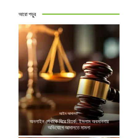
আরো পড়ুুর
আইন আদালত
অনলাইন লেখাকে ঘিরে বিতর্ক: ইসলাম অবমাননার
অভিযোগে আদালতে মামলা