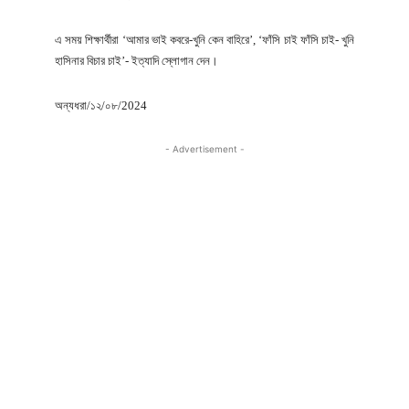
এ সময় শিক্ষার্থীরা ‘আমার ভাই কবরে-খুনি কেন বাহিরে’, ‘ফাঁসি চাই ফাঁসি চাই- খুনি
হাসিনার বিচার চাই’- ইত্যাদি স্লোগান দেন।
অন্যধরা/১২/০৮/2024
- Advertisement -