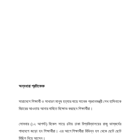
অন্যধারা প্রতিবেদক
সারাদেশে শিক্ষার্থী ও সাধারণ মানুষ হত্যার দায়ে সাবেক প্রধানমন্ত্রী শেখ হাসিনাকে
বিচারের আওতায় আনার দাবিতে বিক্ষোভ করছেন শিক্ষার্থীরা।
সোমবার (১২ আগস্ট) বিকেল সাড়ে ৪টায় ঢাকা বিশ্ববিদ্যালয়ের রাজু ভাস্কর্যের
পাদদেশে জড়ো হন শিক্ষার্থীরা। এর আগে শিক্ষার্থীরা বিভিন্ন হল থেকে ছোট ছোট
মিছিল নিয়ে আসেন।