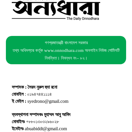
গণপ্রজাতন্ত্রী বাংলাদেশ সরকার
তথ্য অধিদপ্তর কর্তৃক www.onnodhara.com অনলাইন নিউজ পোর্টালটি
নিবন্ধিত। নিবন্ধন নং– ৮২।
সম্পাদক : সৈয়দ নুরুল হুদা রনো
মোবাইল
: ০১৯৪৭৪৪১১১৪
ই মেইল :
syedrono@gmail.com
ব্যবস্থাপনা সম্পাদকঃ মুহাম্মদ আবু আবিদ
মোবাইলঃ
+৮৮০১৩০৩২৯৬০২৮
ইমেইলঃ
abuabiddt@gmail.com