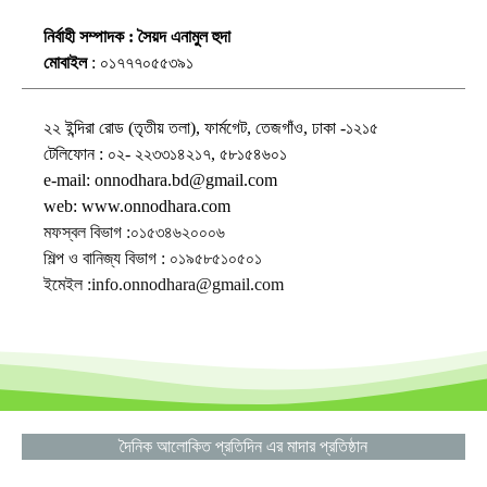
নির্বাহী সম্পাদক : সৈয়দ এনামুল হুদা
মোবাইল
: ০১৭৭৭০৫৫৩৯১
২২ ইন্দিরা রোড (তৃতীয় তলা), ফার্মগেট, তেজগাঁও, ঢাকা -১২১৫
টেলিফোন : ০২- ২২৩৩১৪২১৭, ৫৮১৫৪৬০১
e-mail: onnodhara.bd@gmail.com
web: www.onnodhara.com
মফস্বল বিভাগ :০১৫৩৪৬২০০০৬
শিল্প ও বানিজ্য বিভাগ : ০১৯৫৮৫১০৫০১
ইমেইল :info.onnodhara@gmail.com
দৈনিক আলোকিত প্রতিদিন এর মাদার প্রতিষ্ঠান