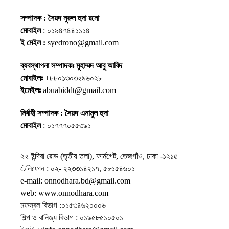
সম্পাদক : সৈয়দ নুরুল হুদা রনো
মোবাইল
: ০১৯৪৭৪৪১১১৪
ই মেইল :
syedrono@gmail.com
ব্যবস্থাপনা সম্পাদকঃ মুহাম্মদ আবু আবিদ
মোবাইলঃ
+৮৮০১৩০৩২৯৬০২৮
ইমেইলঃ
abuabiddt@gmail.com
নির্বাহী সম্পাদক : সৈয়দ এনামুল হুদা
মোবাইল
: ০১৭৭৭০৫৫৩৯১
২২ ইন্দিরা রোড (তৃতীয় তলা), ফার্মগেট, তেজগাঁও, ঢাকা -১২১৫
টেলিফোন : ০২- ২২৩৩১৪২১৭, ৫৮১৫৪৬০১
e-mail: onnodhara.bd@gmail.com
web: www.onnodhara.com
মফস্বল বিভাগ :০১৫৩৪৬২০০০৬
শিল্প ও বানিজ্য বিভাগ : ০১৯৫৮৫১০৫০১