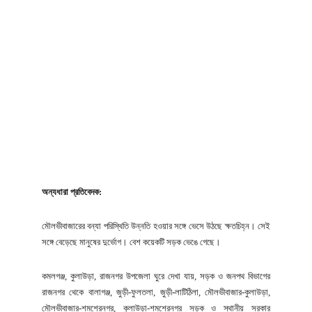
অন্যধারা প্রতিবেদক:
মৌলভীবাজারের বন্যা পরিস্থিতি উন্নতি হওয়ার সঙ্গে ভেসে উঠছে ক্ষতচিহ্ন। সেই
সঙ্গে বেড়েছে মানুষের দুর্ভোগ। বেশ কয়েকটি সড়ক ভেঙে গেছে।
কমলগঞ্জ, কুলাউড়া, রাজনগর উপজেলা ঘুরে দেখা যায়, সড়ক ও জনপথ বিভাগের
রাজনগর থেকে বালাগঞ্জ, জুড়ী-ফুলতলা, জুড়ী-লাটিঠিলা, মৌলভীবাজার-কুলাউড়া,
মৌলভীবাজার-শমশেরনগর, কুলাউড়া-শমশেরনগর সড়ক ও স্থানীয় সরকার