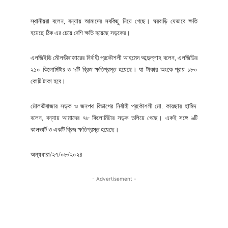
স্থানীয়রা বলেন, বন্যায় আমাদের সবকিছু নিয়ে গেছে। ঘরবাড়ি যেভাবে ক্ষতি
হয়েছে ঠিক এর চেয়ে বেশি ক্ষতি হয়েছে সড়কের।
এলজিইডি মৌলভীবাজারের নির্বাহী প্রকৌশলী আহমেদ আব্দুল্লাহ বলেন, এলজিডির
২১০ কিলোমিটার ও ৯টি ব্রিজ ক্ষতিগ্রস্ত হয়েছে। যা টাকার অংকে প্রায় ১৮০
কোটি টাকা হবে।
মৌলভীবাজার সড়ক ও জনপথ বিভাগের নির্বাহী প্রকৌশলী মো. কায়ছার হামিদ
বলেন, বন্যায় আমাদের ৭৮ কিলোমিটার সড়ক তলিয়ে গেছে। একই সঙ্গে ৬টি
কালভার্ট ও একটি ব্রিজ ক্ষতিগ্রস্ত হয়েছে।
অন্যধারা/২৭/০৮/২০২৪
- Advertisement -