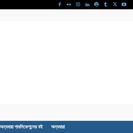
অন্যধারা পাবলিকেশন্সের বই
অন্যধারা