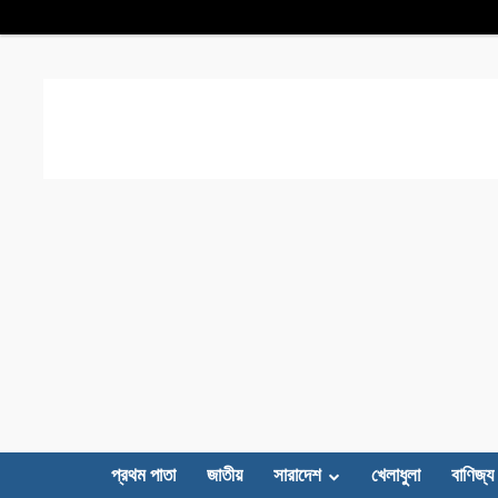
প্রথম পাতা
জাতীয়
সারাদেশ
খেলাধুলা
বাণিজ্য