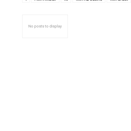
No posts to display