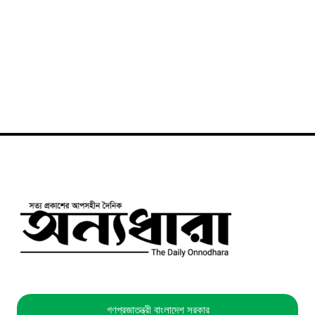
গণপ্রজাতন্ত্রী বাংলাদেশ সরকার